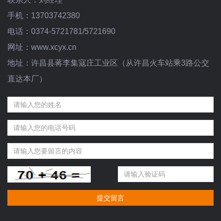
手机：13703742380
电话：0374-5721781/5721690
网址：www.xcyx.cn
地址：许昌县蒋李集寇庄工业区（从许昌火车站乘3路公交
直达本厂）
提交留言